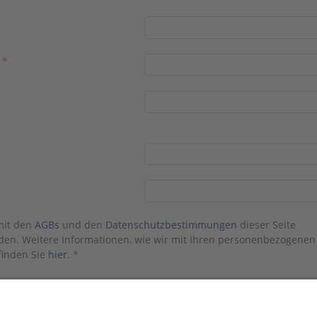
e
*
mit den
AGBs
und den
Datenschutzbestimmungen
dieser Seite
den. Weitere Informationen, wie wir mit Ihren personenbezogenen
finden Sie
hier.
*
reits ein Konto?