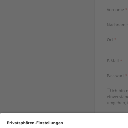
Vorname
*
Nachnam
Ort
*
E-Mail
*
Passwort
*
Ich bin 
einverstan
umgehen, 
Sie haben be