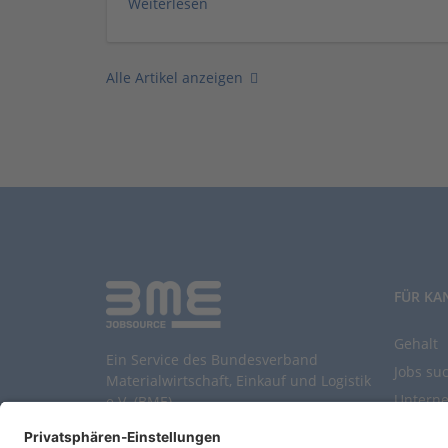
Weiterlesen
Alle Artikel anzeigen
FÜR KA
Gehalt
Ein Service des Bundesverband
Jobs su
Materialwirtschaft, Einkauf und Logistik
Untern
e.V. (BME)
Durchsu