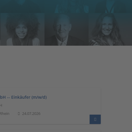
H -- Einkäufer (m/w/d)
bH
Rhein
24.07.2026