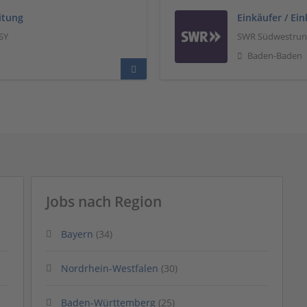
itung
Einkäufer / Ei
SY
SWR Südwestrundf
Baden-Baden
Jobs nach Region
Bayern
(34)
Nordrhein-Westfalen
(30)
Baden-Württemberg
(25)