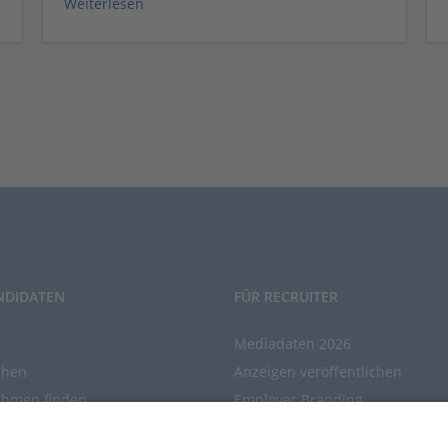
Weiterlesen
NDIDATEN
FÜR RECRUITER
Mediadaten 2026
chen
Anzeigen veröffentlichen
ehmen finden
Employer Branding
chen Sie den Stellenkatalog