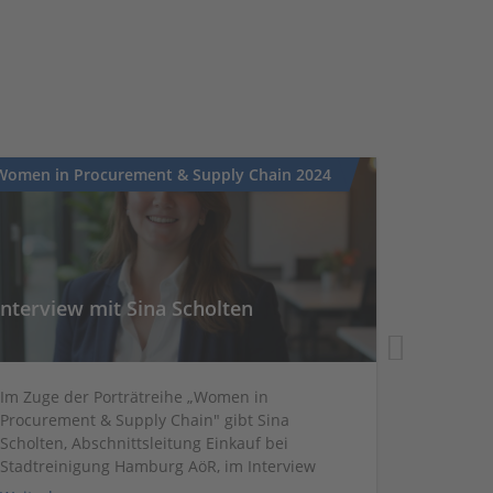
Women in Procurement & Supply Chain 2024
Women in 
Interview mit Sina Scholten
Intervi
Im Zuge der Porträtreihe „Women in
Im Zuge 
Procurement & Supply Chain" gibt Sina
Procurem
Scholten, Abschnittsleitung Einkauf bei
Bauer, C
Stadtreinigung Hamburg AöR, im Interview
GmbH, im 
Einblicke in ihren Werdegang.
ihren We