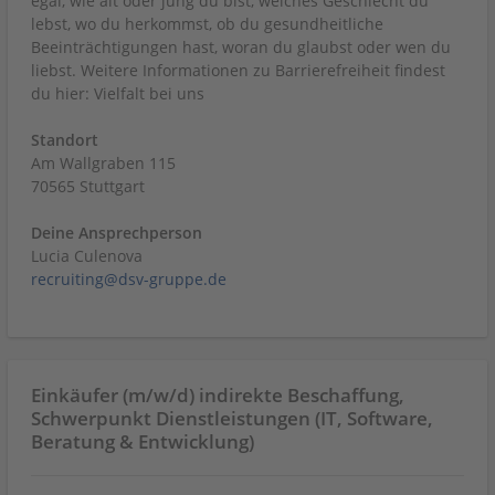
egal, wie alt oder jung du bist, welches Geschlecht du
lebst, wo du herkommst, ob du gesundheitliche
Beeinträchtigungen hast, woran du glaubst oder wen du
liebst. Weitere Informationen zu Barrierefreiheit findest
du hier: Vielfalt bei uns
Standort
Am Wallgraben 115
70565 Stuttgart
Deine Ansprechperson
Lucia Culenova
recruiting@dsv-gruppe.de
Einkäufer (m/w/d) indirekte Beschaffung,
Schwerpunkt Dienstleistungen (IT, Software,
Beratung & Entwicklung)