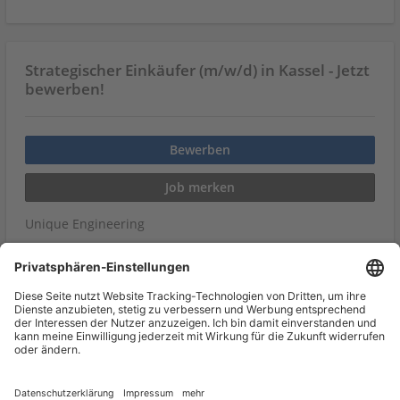
Strategischer Einkäufer (m/w/d) in Kassel - Jetzt
bewerben!
Bewerben
Job merken
Unique Engineering
Kassel
Vollzeit
Veröffentlicht am 08.05.2026
Nach weiteren Jobs suchen
Jetzt Job teilen