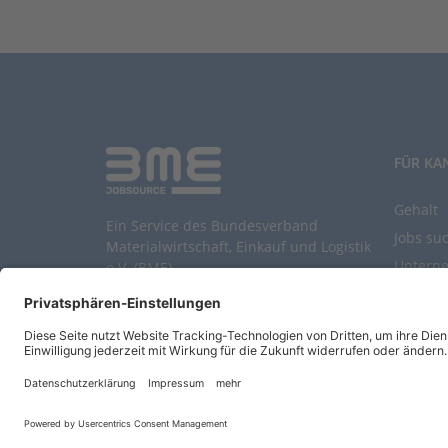
FÜR KA
Gehalt
Ein Service des Bundesverband
Jobs su
Materialwirtschaft, Einkauf und Logistik
Untern
e.V. (BME)
Durchsu
Entwickelt durch
Jobiqo