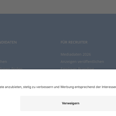
NDIDATEN
FÜR RECRUITER
Mediadaten 2026
chen
Anzeigen veröffentlichen
ehmen finden
Employer Branding
chen Sie den Stellenkatalog