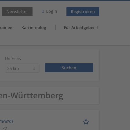
Login
Newsletter
Registrieren
rainee
Karriereblog
Für Arbeitgeber
Umkreis
25 km
aden-Württemberg
(m/w/d)
. KG