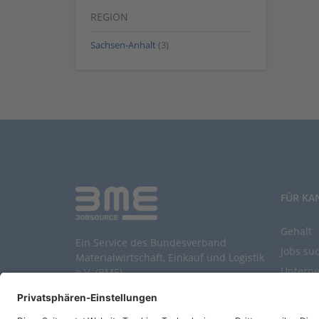
REGION
Sachsen-Anhalt
(3)
FÜR KA
Gehalt
Ein Service des Bundesverband
Jobs su
Materialwirtschaft, Einkauf und Logistik
Untern
e.V. (BME)
Durchsu