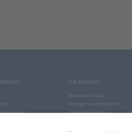
NDIDATEN
FÜR RECRUITER
Mediadaten 2026
chen
Anzeigen veröffentlichen
ehmen finden
Employer Branding
chen Sie den Stellenkatalog