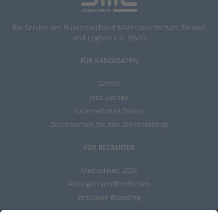
Ein Service des Bundesverband Materialwirtschaft, Einkauf
und Logistik e.V. (BME)
FÜR KANDIDATEN
Gehalt
Jobs suchen
Unternehmen finden
Durchsuchen Sie den Stellenkatalog
FÜR RECRUITER
Mediadaten 2026
Anzeigen veröffentlichen
Employer Branding