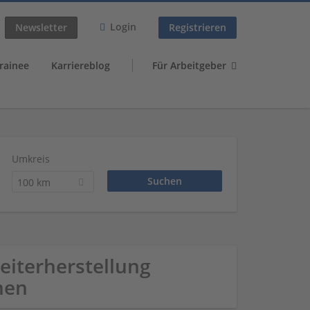
Login
Newsletter
Registrieren
rainee
Karriereblog
Für Arbeitgeber
Umkreis
100 km
leiterherstellung
men