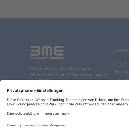
FÜR KA
Gehalt
Ein Service des Bundesverband
Jobs su
Materialwirtschaft, Einkauf und Logistik
Untern
e.V. (BME)
Durchsu
Entwickelt durch
Jobiqo