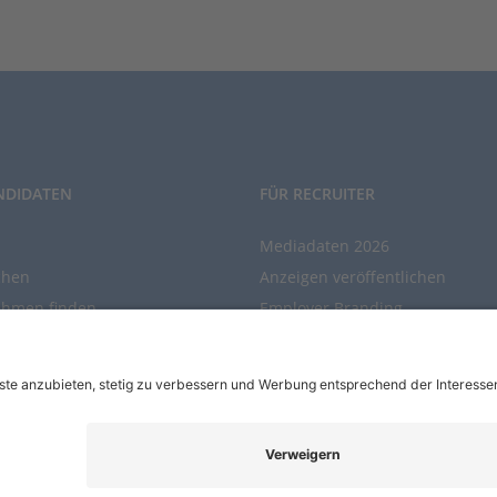
NDIDATEN
FÜR RECRUITER
Mediadaten 2026
chen
Anzeigen veröffentlichen
ehmen finden
Employer Branding
chen Sie den Stellenkatalog