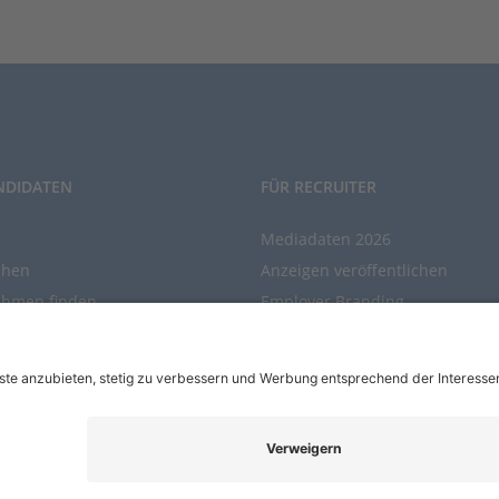
NDIDATEN
FÜR RECRUITER
Mediadaten 2026
chen
Anzeigen veröffentlichen
ehmen finden
Employer Branding
chen Sie den Stellenkatalog