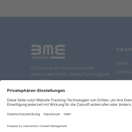
FÜR KA
Gehalt
Ein Service des Bundesverband
Jobs su
Materialwirtschaft, Einkauf und Logistik
Untern
e.V. (BME)
Durchsu
Entwickelt durch
Jobiqo