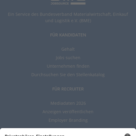
Ein Service des Bundesverband Materialwirtschaft, Einkauf
und Logistik e.V. (BME)
FÜR KANDIDATEN
Gehalt
Jobs suchen
Unternehmen finden
Durchsuchen Sie den Stellenkatalog
FÜR RECRUITER
Mediadaten 2026
Anzeigen veröffentlichen
Employer Branding
ALLGEMEIN