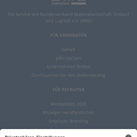
Ein Service des Bundesverband Materialwirtschaft, Einkauf
und Logistik e.V. (BME)
FÜR KANDIDATEN
Gehalt
Jobs suchen
Unternehmen finden
Durchsuchen Sie den Stellenkatalog
FÜR RECRUITER
Mediadaten 2026
Anzeigen veröffentlichen
Employer Branding
ALLGEMEIN