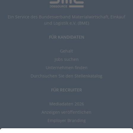
Ein Service des Bundesverband Materialwirtschaft, Einkauf
und Logistik e.V. (BME)
FÜR KANDIDATEN
Gehalt
Jobs suchen
Unternehmen finden
Durchsuchen Sie den Stellenkatalog
FÜR RECRUITER
Mediadaten 2026
Anzeigen veröffentlichen
Employer Branding