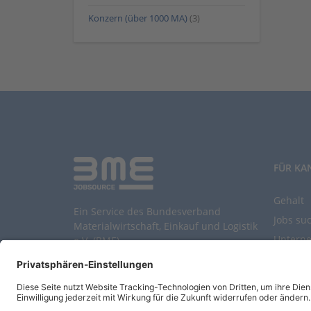
Konzern (über 1000 MA)
(3)
FÜR KA
Gehalt
Ein Service des Bundesverband
Jobs su
Materialwirtschaft, Einkauf und Logistik
Untern
e.V. (BME)
Durchsu