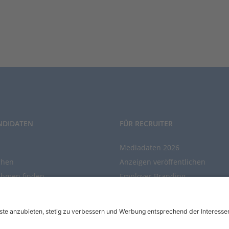
NDIDATEN
FÜR RECRUITER
Mediadaten 2026
chen
Anzeigen veröffentlichen
ehmen finden
Employer Branding
chen Sie den Stellenkatalog