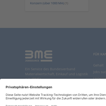
Konzern (über 1000 MA)
(1)
FÜR KA
Gehalt
Ein Service des Bundesverband
Jobs su
Materialwirtschaft, Einkauf und Logistik
Untern
e.V. (BME)
Durchsu