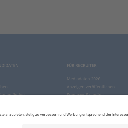
NDIDATEN
FÜR RECRUITER
Mediadaten 2026
chen
Anzeigen veröffentlichen
ehmen finden
Employer Branding
chen Sie den Stellenkatalog