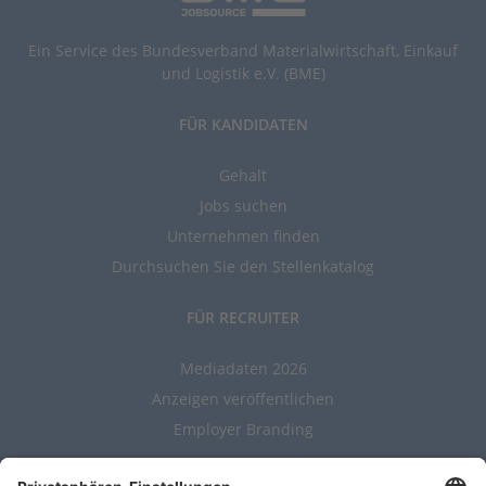
Ein Service des Bundesverband Materialwirtschaft, Einkauf
und Logistik e.V. (BME)
FÜR KANDIDATEN
Gehalt
Jobs suchen
Unternehmen finden
Durchsuchen Sie den Stellenkatalog
FÜR RECRUITER
Mediadaten 2026
Anzeigen veröffentlichen
Employer Branding
ALLGEMEIN