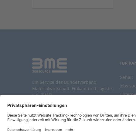
FÜR KA
Gehalt
Ein Service des Bundesverband
Jobs su
Materialwirtschaft, Einkauf und Logistik
Untern
e.V. (BME)
Durchsu