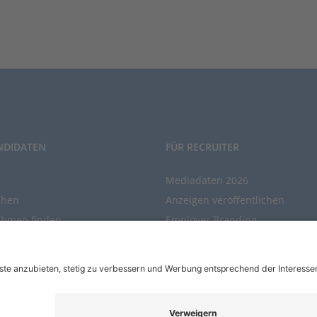
NDIDATEN
FÜR RECRUITER
Mediadaten 2026
chen
Anzeigen veröffentlichen
ehmen finden
Employer Branding
chen Sie den Stellenkatalog