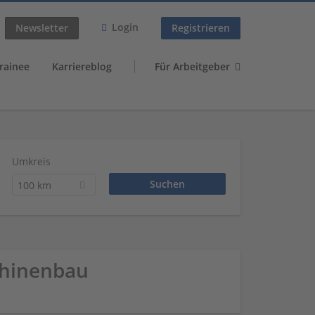
Login
Newsletter
Registrieren
rainee
Karriereblog
Für Arbeitgeber
Umkreis
100 km
chinenbau