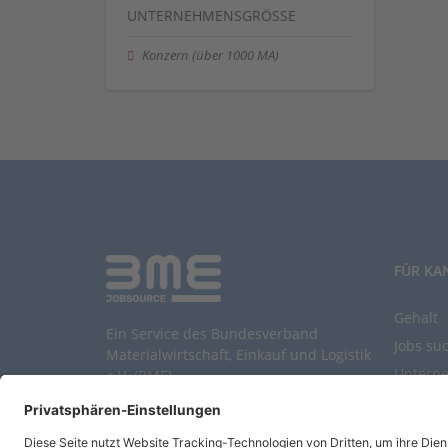
UNTERNEHMENSGRÖSSE
Konzern (über 1000 MA)
FÜR KA
Gehalt
Ein Service des Bundesverband
Jobs su
Materialwirtschaft, Einkauf und Logistik
Untern
e.V. (BME)
Durchsu