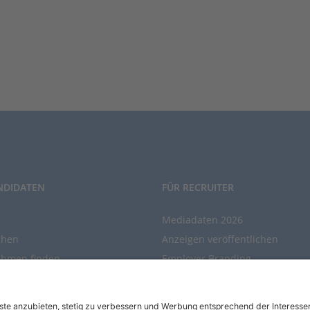
NDIDATEN
FÜR RECRUITER
Mediadaten 2026
chen
Anzeigen veröffentlichen
ehmen finden
Employer Branding
chen Sie den Stellenkatalog