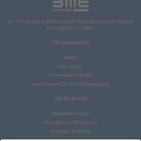
Ein Service des Bundesverband Materialwirtschaft, Einkauf
und Logistik e.V. (BME)
FÜR KANDIDATEN
Gehalt
Jobs suchen
Unternehmen finden
Durchsuchen Sie den Stellenkatalog
FÜR RECRUITER
Mediadaten 2026
Anzeigen veröffentlichen
Employer Branding