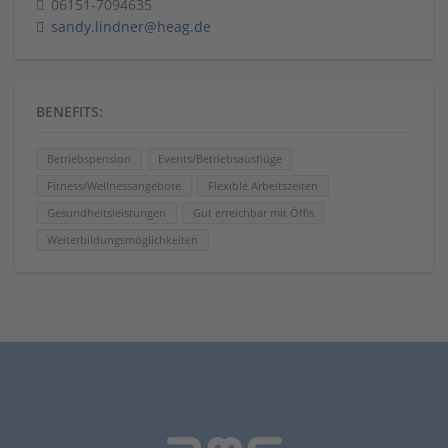
06151-7094635
sandy.lindner@heag.de
BENEFITS:
Betriebspension
Events/Betriebsausflüge
Fitness/Wellnessangebote
Flexible Arbeitszeiten
Gesundheitsleistungen
Gut erreichbar mit Öffis
Weiterbildungsmöglichkeiten