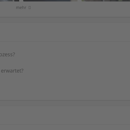
mehr
ozess?
 erwartet?