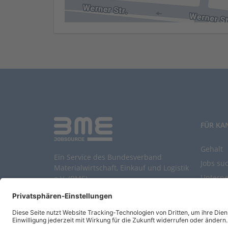
FÜR KA
Gehalt
Ein Service des Bundesverband
Jobs su
Materialwirtschaft, Einkauf und Logistik
Untern
e.V. (BME)
Durchsu