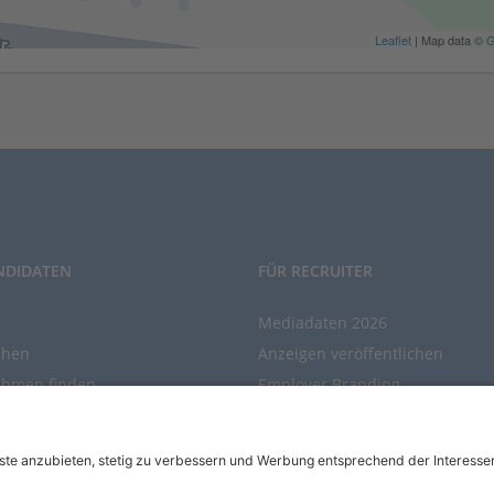
Leaflet
| Map data ©
G
NDIDATEN
FÜR RECRUITER
Mediadaten 2026
chen
Anzeigen veröffentlichen
ehmen finden
Employer Branding
chen Sie den Stellenkatalog