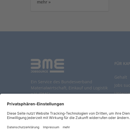
mehr »
FÜR KA
Gehalt
Ein Service des Bundesverband
Jobs su
Materialwirtschaft, Einkauf und Logistik
Untern
e.V. (BME)
Durchsu