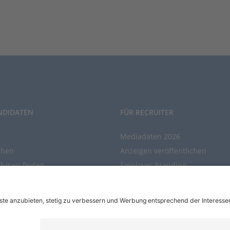
NDIDATEN
FÜR RECRUITER
Mediadaten 2026
chen
Anzeigen veröffentlichen
ehmen finden
Employer Branding
chen Sie den Stellenkatalog