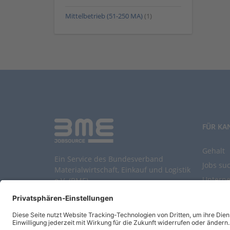
Mittelbetrieb (51-250 MA)
(1)
FÜR KA
Gehalt
Ein Service des Bundesverband
Jobs su
Materialwirtschaft, Einkauf und Logistik
Untern
e.V. (BME)
Durchsu