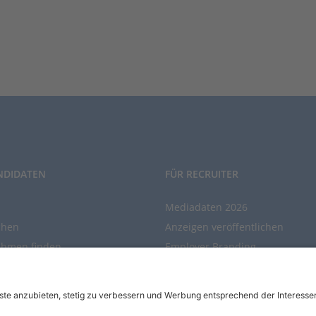
NDIDATEN
FÜR RECRUITER
Mediadaten 2026
chen
Anzeigen veröffentlichen
ehmen finden
Employer Branding
chen Sie den Stellenkatalog