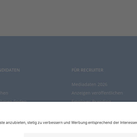
NDIDATEN
FÜR RECRUITER
Mediadaten 2026
chen
Anzeigen veröffentlichen
ehmen finden
Employer Branding
chen Sie den Stellenkatalog