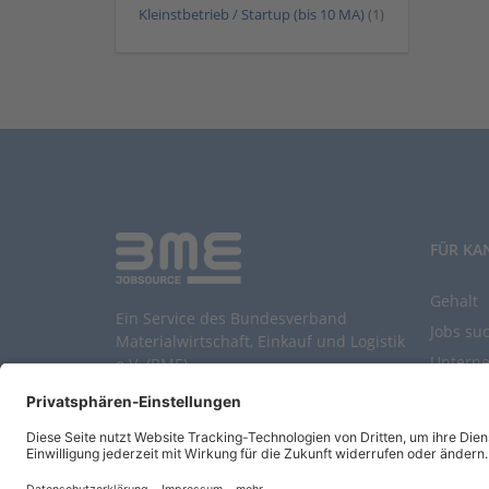
Kleinstbetrieb / Startup (bis 10 MA)
(1)
FÜR KA
Gehalt
Ein Service des Bundesverband
Jobs su
Materialwirtschaft, Einkauf und Logistik
Untern
e.V. (BME)
Durchsu