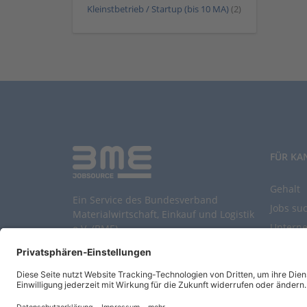
Kleinstbetrieb / Startup (bis 10 MA)
(2)
FÜR KA
Gehalt
Ein Service des Bundesverband
Jobs su
Materialwirtschaft, Einkauf und Logistik
Untern
e.V. (BME)
Durchsu