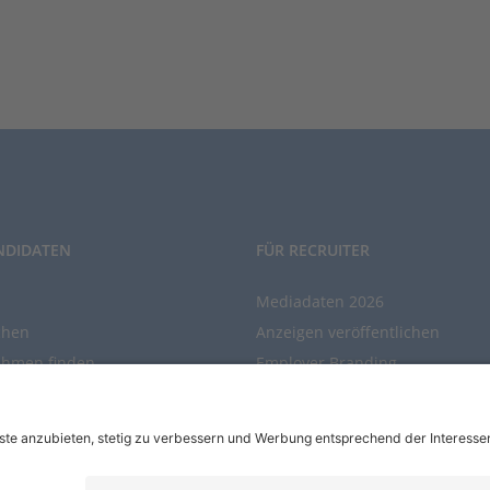
NDIDATEN
FÜR RECRUITER
Mediadaten 2026
chen
Anzeigen veröffentlichen
ehmen finden
Employer Branding
chen Sie den Stellenkatalog