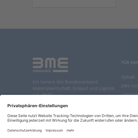
FÜR KA
Gehalt
Ein Service des Bundesverband
Jobs su
Materialwirtschaft, Einkauf und Logistik
Untern
e.V. (BME)
Durchsu