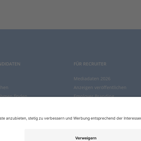
NDIDATEN
FÜR RECRUITER
Mediadaten 2026
chen
Anzeigen veröffentlichen
ehmen finden
Employer Branding
chen Sie den Stellenkatalog