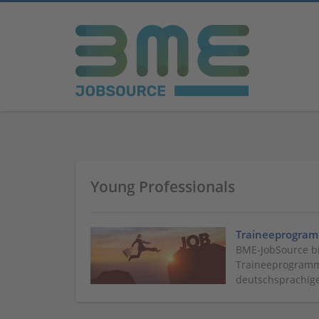
Young Professionals
Traineeprogramm
BME-JobSource bi
Traineeprogramm
deutschsprachig