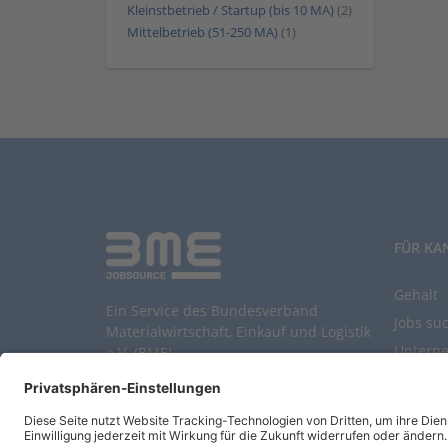
Kleinstbetrieb / Startup (bis 10 MA)
(2)
Mittelbetrieb (51-250 MA)
(1)
FÜR KA
Gehalt
Ein Service des Bundesverband
Jobs su
Materialwirtschaft, Einkauf und Logistik
Untern
e.V. (BME)
Durchsu