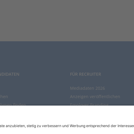
NDIDATEN
FÜR RECRUITER
Mediadaten 2026
chen
Anzeigen veröffentlichen
ehmen finden
Employer Branding
chen Sie den Stellenkatalog