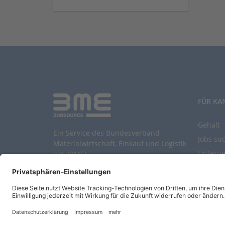
FÜR KA
Gehalt
Ein Service des Bundesverband
Jobs su
Materialwirtschaft, Einkauf und Logistik
Untern
e.V. (BME)
Durchsu