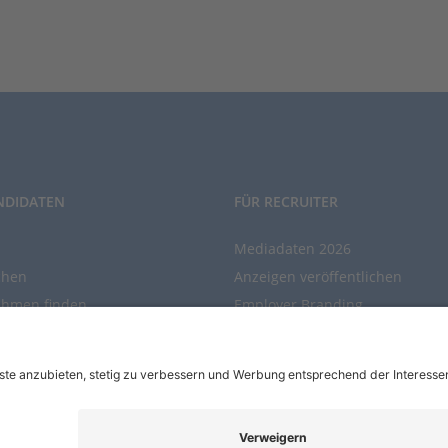
NDIDATEN
FÜR RECRUITER
Mediadaten 2026
chen
Anzeigen veröffentlichen
ehmen finden
Employer Branding
chen Sie den Stellenkatalog