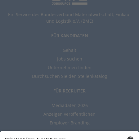
Ein Service des Bundesverband Materialwirtschaft, Einkauf
und Logistik e.V. (BME)
FÜR KANDIDATEN
Gehalt
Jobs suchen
Unternehmen finden
Durchsuchen Sie den Stellenkatalog
FÜR RECRUITER
Mediadaten 2026
Anzeigen veröffentlichen
Employer Branding
ALLGEMEIN