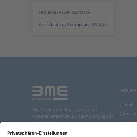
UNTERNEHMENSGRÖSSE
Kleinstbetrieb / Startup (bis 10 MA)
(1)
FÜR KA
Gehalt
Ein Service des Bundesverband
Jobs su
Materialwirtschaft, Einkauf und Logistik
Untern
e.V. (BME)
Durchsu