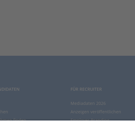
NDIDATEN
FÜR RECRUITER
Mediadaten 2026
chen
Anzeigen veröffentlichen
ehmen finden
Employer Branding
chen Sie den Stellenkatalog