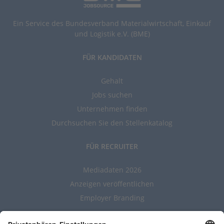
Ein Service des Bundesverband Materialwirtschaft, Einkauf
und Logistik e.V. (BME)
FÜR KANDIDATEN
Gehalt
Jobs suchen
Unternehmen finden
Durchsuchen Sie den Stellenkatalog
FÜR RECRUITER
Mediadaten 2026
Anzeigen veröffentlichen
Employer Branding
ALLGEMEIN