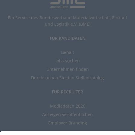
Ein Service des Bundesverband Materialwirtschaft, Einkauf
und Logistik e.V. (BME)
FÜR KANDIDATEN
Gehalt
Jobs suchen
Unternehmen finden
Durchsuchen Sie den Stellenkatalog
FÜR RECRUITER
Mediadaten 2026
Anzeigen veröffentlichen
Employer Branding