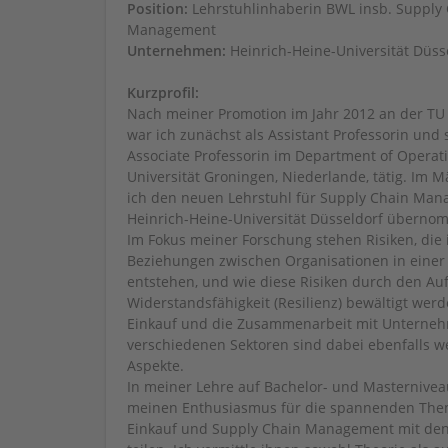
Position:
Lehrstuhlinhaberin BWL insb. Supply
Management
Unternehmen:
Heinrich-Heine-Universität Düss
Kurzprofil:
Nach meiner Promotion im Jahr 2012 an der TU D
war ich zunächst als Assistant Professorin und 
Associate Professorin im Department of Operat
Universität Groningen, Niederlande, tätig. Im 
ich den neuen Lehrstuhl für Supply Chain Man
Heinrich-Heine-Universität Düsseldorf übern
Im Fokus meiner Forschung stehen Risiken, die 
Beziehungen zwischen Organisationen in einer 
entstehen, und wie diese Risiken durch den Au
Widerstandsfähigkeit (Resilienz) bewältigt wer
Einkauf und die Zusammenarbeit mit Unterne
verschiedenen Sektoren sind dabei ebenfalls w
Aspekte.
In meiner Lehre auf Bachelor- und Masternivea
meinen Enthusiasmus für die spannenden The
Einkauf und Supply Chain Management mit de