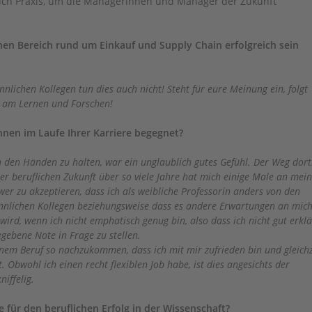
 auch Praxis, um die Managerinnen und Manager der Zukunft
hen Bereich rund um Einkauf und Supply Chain erfolgreich sein
nnlichen Kollegen tun dies auch nicht! Steht für eure Meinung ein, folgt
e am Lernen und Forschen!
nen im Laufe Ihrer Karriere begegnet?
n den Händen zu halten, war ein unglaublich gutes Gefühl. Der Weg dort
r beruflichen Zukunft über so viele Jahre hat mich einige Male an mei
wer zu akzeptieren, dass ich als weibliche Professorin anders von den
ichen Kollegen beziehungsweise dass es andere Erwartungen an mich 
wird, wenn ich nicht emphatisch genug bin, also dass ich nicht gut erkl
egebene Note in Frage zu stellen.
em Beruf so nachzukommen, dass ich mit mir zufrieden bin und gleichz
. Obwohl ich einen recht flexiblen Job habe, ist dies angesichts der
iffelig.
 für den beruflichen Erfolg in der Wissenschaft?