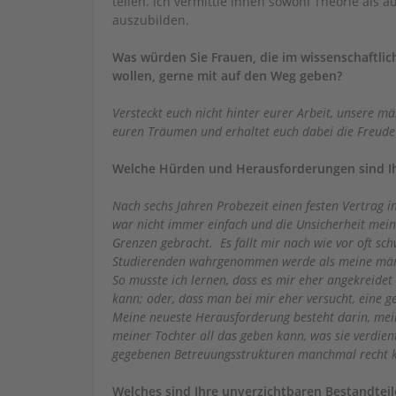
teilen. Ich vermittle ihnen sowohl Theorie als
auszubilden.
Was würden Sie Frauen, die im wissenschaftlic
wollen, gerne mit auf den Weg geben?
Versteckt euch nicht hinter eurer Arbeit, unsere mä
euren Träumen und erhaltet euch dabei die Freud
Welche Hürden und Herausforderungen sind Ih
Nach sechs Jahren Probezeit einen festen Vertrag i
war nicht immer einfach und die Unsicherheit meine
Grenzen gebracht. Es fällt mir nach wie vor oft sch
Studierenden wahrgenommen werde als meine männl
So musste ich lernen, dass es mir eher angekreidet 
kann; oder, dass man bei mir eher versucht, eine g
Meine neueste Herausforderung besteht darin, mein
meiner Tochter all das geben kann, was sie verdient
gegebenen Betreuungsstrukturen manchmal recht kn
Welches sind Ihre unverzichtbaren Bestandteile