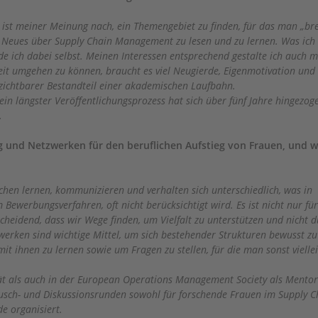
 ist meiner Meinung nach, ein Themengebiet zu finden, für das man „bre
s Neues über Supply Chain Management zu lesen und zu lernen. Was ich 
ide ich dabei selbst. Meinen Interessen entsprechend gestalte ich auch 
eit umgehen zu können, braucht es viel Neugierde, Eigenmotivation und
rzichtbarer Bestandteil einer akademischen Laufbahn.
n längster Veröffentlichungsprozess hat sich über fünf Jahre hingezog
).
g und Netzwerken für den beruflichen Aufstieg von Frauen, und w
schen lernen, kommunizieren und verhalten sich unterschiedlich, was in
Bewerbungsverfahren, oft nicht berücksichtigt wird. Es ist nicht nur für
scheidend, dass wir Wege finden, um Vielfalt zu unterstützen und nicht 
werken sind wichtige Mittel, um sich bestehender Strukturen bewusst zu
 ihnen zu lernen sowie um Fragen zu stellen, für die man sonst viellei
ität als auch in der European Operations Management Society als Mentor
usch- und Diskussionsrunden sowohl für forschende Frauen im Supply C
de organisiert.