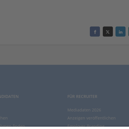
NDIDATEN
FÜR RECRUITER
Mediadaten 2026
chen
Anzeigen veröffentlichen
ehmen finden
Employer Branding