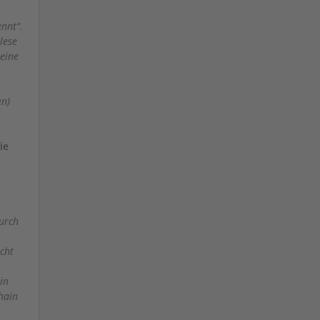
nnt“.
lese
meine
en)
ie
durch
cht
in
hain