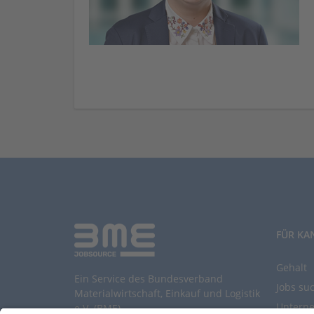
FÜR KA
Gehalt
Ein Service des Bundesverband
Jobs su
Materialwirtschaft, Einkauf und Logistik
Untern
e.V. (BME)