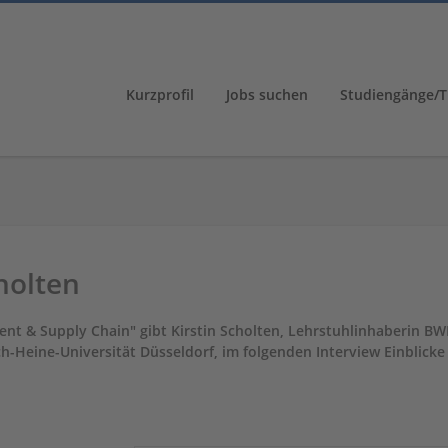
Kurzprofil
Jobs suchen
Studiengänge/T
holten
nt & Supply Chain" gibt Kirstin Scholten, Lehrstuhlinhaberin BW
-Heine-Universität Düsseldorf, im folgenden Interview Einblicke 