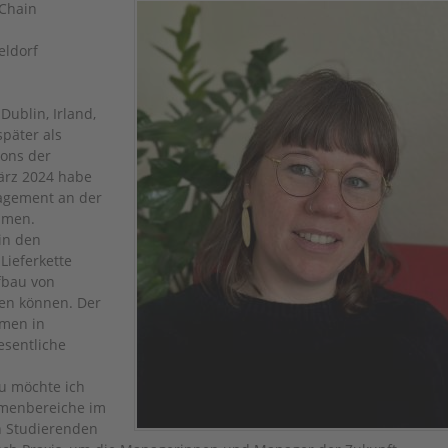
 Chain
eldorf
ublin, Irland,
später als
ions der
März 2024 habe
agement an der
ommen.
in den
Lieferkette
fbau von
den können. Der
hmen in
esentliche
u möchte ich
menbereiche im
n Studierenden